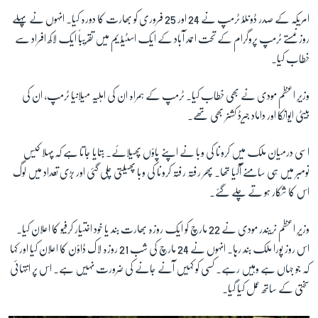
امریکہ کے صدر ڈونلڈ ٹرمپ نے 24 اور 25 فروری کو بھارت کا دورہ کیا۔ انہوں نے پہلے
روز نمستے ٹرمپ پروگرام کے تحت احمد آباد کے ایک اسٹیڈیم میں تقریباً ایک لاکھ افراد سے
خطاب کیا۔
وزیرِ اعظم مودی نے بھی خطاب کیا۔ ٹرمپ کے ہمراہ ان کی اہلیہ میلانیا ٹرمپ، ان کی
بیٹی ایوانکا اور داماد جیرڈ کشنر بھی تھے۔
اسی درمیان ملک میں کرونا کی وبا نے اپنے پاؤں پھیلائے۔ بتایا جاتا ہے کہ پہلا کیس
نومبر میں ہی سامنے آگیا تھا۔ پھر رفتہ رفتہ کرونا کی وبا پھیلتی چلی گئی اور بڑی تعداد میں لوگ
اس کا شکار ہو تے چلے گئے۔
وزیرِ اعظم نریندر مودی نے 22 مارچ کو ایک روزہ بھارت بند یا خود اختیار کرفیو کا اعلان کیا۔
اس روز پورا ملک بند رہا۔ انہوں نے 24 مارچ کی شب 21 روزہ لاک ڈاؤن کا اعلان کیا اور کہا
کہ جو جہاں ہے وہیں رہے۔ کسی کو کہیں آنے جانے کی ضرورت نہیں ہے۔ اس پر انتہائی
سختی کے ساتھ عمل کیا گیا۔