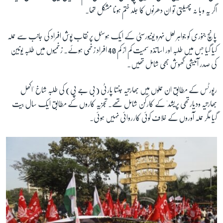
اگر یہ وبا نہ پھیلتی تو ان دھرنوں کا جلد ختم ہونا مشکل تھا۔
زبان
پانچ جنوری کو جواہر لعل نہرو یونیورسٹی کے ایک ہوسٹل پر نقاب پوش افراد کی جانب سے حملہ
کیا گیا جس میں طلبہ اور اساتذہ سمیت کم از کم 40 افراد زخمی ہوئے۔ زخمیوں میں طلبہ یونین
کی صدر آئیشی گھوش بھی شامل تھیں۔
رپورٹس کے مطابق ان حملوں میں بھارتیہ جنتا پارٹی (بی جے پی) کی طلبہ شاخ 'اکھل
بھارتیہ ودیارتھی پریشد' کے کارکن شامل تھے۔ تجزیہ کاروں کے مطابق ایک سال بیت
گیا مگر حملہ آوروں کے خلاف کوئی کارروائی نہیں ہوئی۔