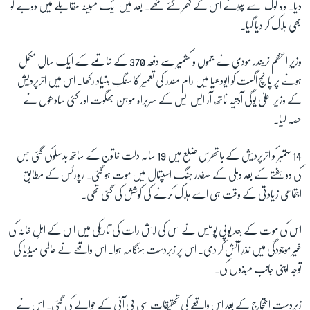
دیا۔ وہ لوگ اسے پکڑنے اس کے گھر گئے تھے۔ بعد میں ایک مبینہ مقابلے میں دوبے کو
بھی ہلاک کر دیا گیا۔
وزیرِ اعظم نریندر مودی نے جموں و کشمیر سے دفعہ 370 کے خاتمے کے ایک سال مکمل
ہونے پر پانچ اگست کو ایودھیا میں رام مندر کی تعمیر کا سنگِ بنیاد رکھا۔ اس میں اترپردیش
کے وزیر اعلیٰ یوگی آدتیہ ناتھ، آر ایس ایس کے سربراہ موہن بھگوت اور کئی سادھوں نے
حصہ لیا۔
14
ستمبر کو اترپردیش کے ہاتھرس ضلع میں 19 سالہ دلت خاتون کے ساتھ بدسلوکی گئی جس
کی دو ہفتے کے بعد دہلی کے صفدر جنگ اسپتال میں موت ہو گئی۔ رپورٹس کے مطابق
اجتماعی زیادتی کے وقت ہی اسے ہلاک کرنے کی کوشش کی گئی تھی۔
اس کی موت کے بعد یوپی پولیس نے اس کی لاش رات کی تاریکی میں اس کے اہلِ خانہ کی
غیر موجودگی میں نذرِ آتش کر دی۔ اس پر زبردست ہنگامہ ہوا۔ اس واقعے نے عالمی میڈیا کی
توجہ اپنی جانب مبذول کی۔
زبردست احتجاج کے بعد اس واقعے کی تحقیقات سی بی آئی کے حوالے کی گئی۔ اس نے