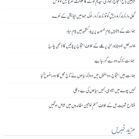
شاہین باغ احتجاج، بھارتی سپریم کورٹ کا حکومت اور پولیس کو نوٹس
'گولی مارنا بند کرو، دیش کو توڑنا بند کرو': لوک سبھا میں اپوزیشن کے نعرے
بھارت کے 71ویں یوم جمہوریہ پر پریڈ، کشمیر میں یوم سیاہ
جواہر لعل نہرو یونیورسٹی پر حملے کے خلاف احتجاج پر پولیس کا لاٹھی چارج
'بھارت نازک دور سے گزر رہا ہے'
بھارت میں احتجاج، دو ہفتوں میں دو لاکھ سیاحوں نے تاج محل کا دورہ منسوخ کیا
کہیں پہرے میں شادی، کہیں سیاحوں کی بے دخلی
متنازع شہریت بل کے خلاف مسلم خواتین مظاہروں میں شامل ہو گئیں
مزید خبریں