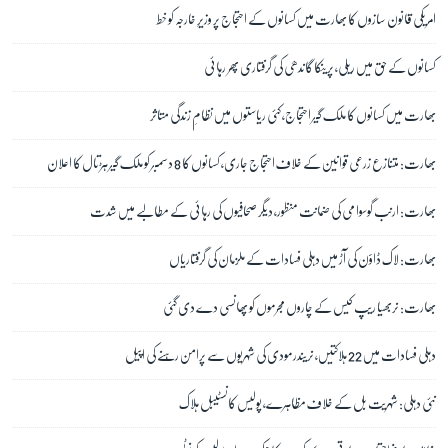
امریکی قانون سازوں کا بھارت میں کسانوں کے احتجاج پر وزیرِ خارجہ کو خط
کسانوں کے حق میں ریلی، پرینکا گاندھی کی گرفتاری پھر رہائی
بھارت میں کسانوں کا ملک گیر احتجاج، کئی ریاستوں میں نظامِ زندگی متاثر
بھارت: متنازع زرعی قوانین کے خلاف احتجاج جاری، کسانوں کا 8 دسمبر کو ملک گیر ہڑتال کا اعلان
بھارت: ارنب گوسوامی کی ضمانت منظور، دیگر صحافیوں کی رہائی کے مطالبے میں شدت
بھارت: لاک ڈاؤن کی آڑ میں دہلی فسادات کے ملزمان کی گرفتاریاں
بھارت: نربھیا ریپ کیس کے چاروں مجرموں کو پھانسی دے دی گئی
دہلی فسادات میں 22 ہلاکتیں، نریندر مودی کی شہریوں سے پرامن رہنے کی اپیل
نئی دہلی: شہریت بل کے خلاف مظاہرے، پولیس کانسٹیبل ہلاک