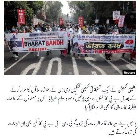
اقلیتی کمیشن نے ایک تحقیقاتی کمیٹی تشکیل دی جس نے متاثرہ علاقوں کا دورہ کرنے
کے بعد بی جے پی کارکنوں اور دہلی پولیس کو موردِ الزام ٹھیرایا۔ اس پر مسلمانوں کے خلاف
یکطرفہ کارروائی کا بھی الزام لگایا گیا۔
پولیس اپنے اوپر عائد تمام الزامات کی تردید کرتی رہی۔ بی جے پی کارکن بھی ان الزامات
کی تردید کرتے ہیں۔