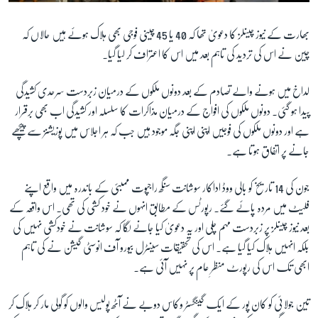
بھارت کے نیوز چینلز کا دعویٰ تھا کہ 40 یا 45 چینی فوجی بھی ہلاک ہوئے ہیں حالاں کہ
چین نے اس کی تردید کی تاہم بعد میں اس کا اعتراف کر لیا گیا۔
لداخ میں ہونے والے تصادم کے بعد دونوں ملکوں کے درمیان زبردست سرحدی کشیدگی
پیدا ہو گئی۔ دونوں ملکوں کی افواج کے درمیان مذاکرات کا سلسلہ اور کشیدگی اب بھی برقرار
ہے اور دونوں ملکوں کی فوجیں اپنی اپنی جگہ موجود ہیں جب کہ ہر اجلاس میں پوزیشنز سے پیچھے
جانے پر اتفاق ہوتا ہے۔
جون کی 14 تاریخ کو بالی ووڈ اداکار سوشانت سنگھ راجپوت ممبئی کے باندرہ میں واقع اپنے
فلیٹ میں مردہ پائے گئے۔ رپورٹس کے مطابق انہوں نے خود کشی کی تھی۔ اس واقعہ کے
بعد نیوز چینلز پر زبردست مہم چلی اور یہ دعویٰ کیا جانے لگا کہ سوشانت نے خودکشی نہیں کی
بلکہ انہیں ہلاک کیا گیا ہے۔ اس کی تحقیقات سینٹرل بیورو آف انوسٹی گیشن نے کی تاہم
ابھی تک اس کی رپورٹ منظرِ عام پر نہیں آئی ہے۔
تین جولائی کو کان پور کے ایک گینگسٹر وکاس دوبے نے آٹھ پولیس والوں کو گولی مار کر ہلاک کر