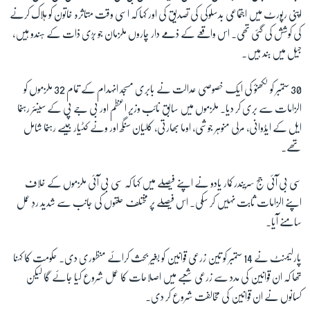
اپنی رپورٹ میں اجتماعی بدسلوکی کی تصدیق کی اور کہا کہ اسی وقت متاثرہ خاتون کو ہلاک کرنے
کی کوشش کی گئی تھی۔ اس واقعے کے ذمے دار چاروں ملزمان جو بڑی ذات کے ہندو ہیں،
جیل میں بند ہیں۔
30
ستمبر کو لکھنؤ کی ایک خصوصی عدالت نے بابری مسجد انہدام کے تمام 32 ملزموں کو
الزامات سے بری کر دیا۔ ملزموں میں سابق نائب وزیر اعظم اور بی جے پی کے سینئر رہنما
ایل کے ایڈوانی، مرلی منوہر جوشی، اوما بھارتی، کلیان سنگھ اور ونے کٹیار جیسے رہنما شامل
تھے۔
سی بی آئی جج سریندر کمار یادو نے اپنے فیصلے میں کہا کہ سی بی آئی ملزموں کے خلاف
اپنے الزامات ثابت نہیں کر سکی۔ اس فیصلے پر مختلف حلقوں کی جانب سے شدید ردِ عمل
سامنے آیا۔
پارلیمنٹ نے 14 ستمبر کو تین زرعی قوانین کو بغیر بحث کرائے منظوری دی۔ حکومت کا کہنا
تھا کہ ان قوانین کی مدد سے زرعی شعبے میں اصلاحات کا عمل شروع کیا جائے گا لیکن
کسانوں نے ان قوانین کی مخالفت شروع کر دی۔