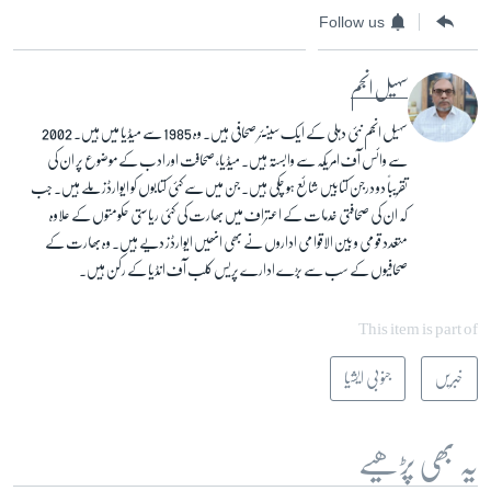
Follow us
سہیل انجم
سہیل انجم نئی دہلی کے ایک سینئر صحافی ہیں۔ وہ 1985 سے میڈیا میں ہیں۔ 2002
سے وائس آف امریکہ سے وابستہ ہیں۔ میڈیا، صحافت اور ادب کے موضوع پر ان کی
تقریباً دو درجن کتابیں شائع ہو چکی ہیں۔ جن میں سے کئی کتابوں کو ایوارڈز ملے ہیں۔ جب
کہ ان کی صحافتی خدمات کے اعتراف میں بھارت کی کئی ریاستی حکومتوں کے علاوہ
متعدد قومی و بین الاقوامی اداروں نے بھی انھیں ایوارڈز دیے ہیں۔ وہ بھارت کے
صحافیوں کے سب سے بڑے ادارے پریس کلب آف انڈیا کے رکن ہیں۔
This item is part of
خبریں
جنوبی ایشیا
یہ بھی پڑھیے