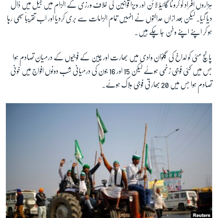
ہزاروں افراد کو کرونا گائیڈ لائن اور ویزا قوانین کی خلاف ورزی کے الزام میں جیل میں ڈال
دیا گیا۔ لیکن بعد ازاں عدالتوں نے انہیں تمام الزامات سے بری کردیا اور اب تقریباً سبھی رہا
ہو کر اپنے اپنے وطن جا چکے ہیں۔
پانچ مئی کو لداخ کی گلؤان وادی میں بھارت اور چین کے فوجیوں کے درمیان تصادم ہوا
جس میں کئی فوجی زخمی ہوئے لیکن 15 اور 16 جون کی درمیانی شب دونوں افواج میں خونی
تصادم ہوا جس میں 20 بھارتی فوجی ہلاک ہوئے۔