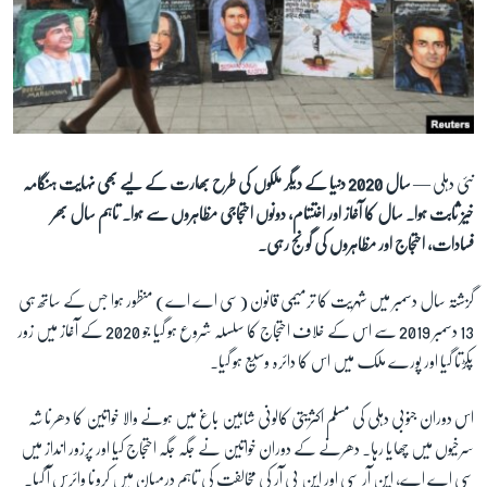
آرٹ
آزادیٔ صحافت
سائنس و ٹیکنالوجی
صحت
دلچسپ و عجیب
نئی دہلی —
سال 2020 دنیا کے دیگر ملکوں کی طرح بھارت کے لیے بھی نہایت ہنگامہ
خیز ثابت ہوا۔ سال کا آغاز اور اختتام، دونوں احتجاجی مظاہروں سے ہوا۔ تاہم سال بھر
ویڈیوز
فسادات، احتجاج اور مظاہروں کی گونج رہی۔
آڈیو
اسپیشل کوریج
گزشتہ سال دسمبر میں شہریت کا ترمیمی قانون (سی اے اے) منظور ہوا جس کے ساتھ ہی
13 دسمبر 2019 سے اس کے خلاف احتجاج کا سلسلہ شروع ہو گیا جو 2020 کے آغاز میں زور
اداریہ
پکڑتا گیا اور پورے ملک میں اس کا دائرہ وسیع ہو گیا۔
Learning English
اس دوران جنوبی دہلی کی مسلم اکثریتی کالونی شاہین باغ میں ہونے والا خواتین کا دھرنا شہ
سرخیوں میں چھایا رہا۔ دھرنے کے دوران خواتین نے جگہ جگہ احتجاج کیا اور پرزور انداز میں
FOLLOW US
سی اے اے، این آر سی اور این پی آر کی مخالفت کی تاہم درمیان میں کرونا وائرس آ گیا۔