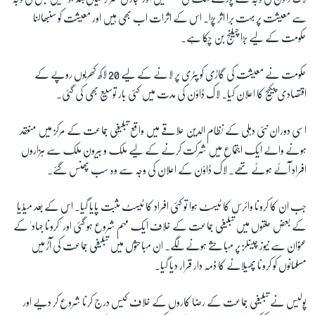
سے معیشت پر بہت برا اثر پڑا۔ اس کے اثرات اب بھی ہیں اور معیشت کو سنبھالنا
حکومت کے لیے بڑا چیلنج بن چکا ہے۔
حکومت نے معیشت کی گاڑی کو پٹری پر لانے کے لیے 20 لاکھ کھربوں روپے کے
اقتصادی پیکیج کا اعلان کیا۔ لاک ڈاؤن کی مدت میں کئی بار توسیع بھی کی گئی۔
اسی دوران نئی دہلی کے نظام الدین علاقے میں واقع تبلیغی جماعت کے مرکز میں منعقد
ہونے والے ایک اجتماع میں شرکت کرنے کے لیے ملک و بیرون ملک سے ہزاروں
افراد آئے ہوئے تھے۔ لاک ڈاؤن کے اعلان کی وجہ سے وہ سب پھنس گئے۔
جب ان کا کرونا وائرس کا ٹیسٹ ہوا تو کئی افراد کا ٹیسٹ مثبت پایا گیا۔ اس کے بعد میڈیا
کے بعض حلقوں میں تبلیغی جماعت کے خلاف ایک مہم شروع ہو گئی اور 'کرونا جہاد' کے
عنوان سے نیوز چینلز پر مباحثے ہونے لگے۔ ان مباحثوں میں تبلیغی جماعت کی آڑ میں
مسلمانوں کو کرونا پھیلانے کا ذمہ دار قرار دیا گیا۔
پولیس نے تبلیغی جماعت کے رضا کاروں کے خلاف کیس درج کرنا شروع کر دیے اور