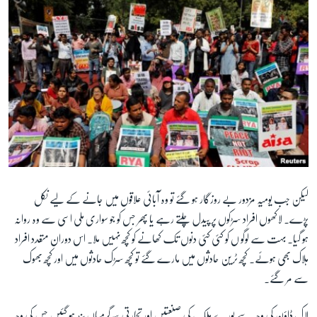
لیکن جب یومیہ مزدور بے روزگار ہو گئے تو وہ آبائی علاقوں میں جانے کے لیے نکل
پڑے۔ لاکھوں افراد سڑکوں پر پیدل چلتے رہے یا پھر جس کو جو سواری ملی اسی سے وہ روانہ
ہو گیا۔ بہت سے لوگو ں کو کئی کئی دنوں تک کھانے کو کچھ نہیں ملا۔ اس دوران متعدد افراد
ہلاک بھی ہوئے۔ کچھ ٹرین حادثوں میں مارے گئے تو کچھ سڑک حادثوں میں اور کچھ بھوک
سے مر گئے۔
لاک ڈاؤن کی وجہ سے پورے ملک کی صنعتیں اور تجارتی سرگرمیاں بند ہو گئیں جس کی وجہ