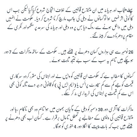
پہلے پنجاب اور ہریانہ میں ان متنازع قوانین کے خلاف احتجاج شروع کیا گیا لیکن جب اس
کا کوئی اثر نہیں ہوا تو کسانوں نے دہلی کی جانب مارچ کرنا شروع کر دیا۔ حکومت نے انہیں
دہلی میں داخل ہونے سے روک دیا جس پر وہ دہلی اور ہریانہ کی سرحد پر سنگھو اور ٹکری کے
مقام پردھرنا دے کر بیٹھ گئے۔
26 نومبر سے ہی ہزاروں کسان دھرنے پر بیٹھے ہیں۔ حکومت کے ساتھ مذاکرات کے 7 دور
ہو چکے ہیں تاہم یہ سب کے سب بے نتیجہ ثابت ہوئے۔
کسانوں کا مطالبہ ہے کہ حکومت ان قوانین کو واپس لے اور اجناس کی مقرر کردہ سرکاری
قیمت کو جسے کم سے کم سپورٹ پرائس یا (ایم ایس پی) کو قانونی درجہ دے تاکہ کوئی بھی
اس سے کم قیمت پر اجناس کی خریداری نہ کر سکے۔
مذاکرات کا آخری دور 30 دسمبر کو دہلی کے وگیان بھون میں ہوا تاہم وہ بھی ناکام رہا اور
متنازع قوانین کی واپسی کے مطالبے پر تعطل تاحال برقرار ہے۔ کسان اب بھی دھرنے پر
بیٹھے ہیں جب کہ بات چیت کا اگلا دور 4 جنوری کو ہوگا۔