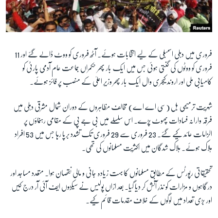
فروری میں دہلی اسمبلی کے لیے انتخابات ہوئے۔ آٹھ فروری کو ووٹ ڈالے گئے اور 11
فروری کو ووٹوں کی گنتی ہوئی جس میں ایک بار پھر حکمراں جماعت عام آدمی پارٹی کو
کامیابی ملی اور اروند کیجری وال ایک بار پھر وزیرِ اعلیٰ کے منصب پر فائز ہوئے۔
شہریت ترمیمی بل (سی اے اے) مخالف مظاہروں کے دوران شمال مشرقی دہلی میں
فرقہ وارانہ فسادات پھوٹ پڑے۔ اس سلسلے میں بی جے پی کے مقامی رہنماؤں پر
الزامات عائد کیے گئے۔ 23 فروری سے 29 فروری تک تشدد برپا رہا جس میں 53 افراد
ہلاک ہوئے۔ ہلاک شدگان میں اکثریت مسلمانوں کی تھی۔
تحقیقاتی رپورٹس کے مطابق مسلمانوں کا بہت زیادہ جانی و مالی نقصان ہوا۔ متعدد مساجد اور
درگاہوں و مزارات کو نذرِ آتش کر دیا گیا۔ بعد ازاں پولیس نے سیکڑوں ایف آئی آر درج کیں
اور بڑی تعداد میں لوگوں کے خلاف مقدمات قائم کیے۔