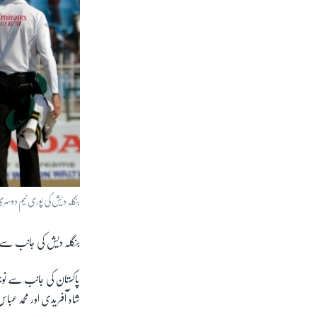
بنگلہ دیش کی پوری ٹیم دوسری اننگز میں 68
بنگلہ دیش کی جانب سے کپتان مومن الحق 41، نجم الحسین شانتو 
پاکستان کی جانب سے نوج
شاہ آفریدی اور محمد عب