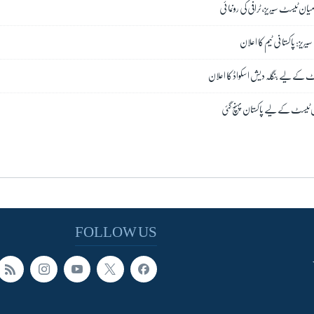
یان ٹیسٹ سیریز، ٹرافی کی رونمائی
ز: پاکستانی ٹیم کا اعلان
 کے لیے بنگلہ دیش اسکواڈ کا اعلان
ی ٹیسٹ کے لیے پاکستان پہنچ گئی
FOLLOW US