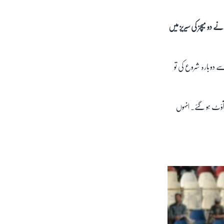
 دے دی۔ میزبان ٹیم نے دو میچز کی سیریز میں
امکمل اننگز 126 رنز چھ وکٹوں کے نقصان سے دوبارہ شروع کی تو
 آؤٹ ہو گئے۔ انہوں