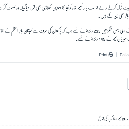
ہیٹ ٹرک کرنے والے فاسٹ بالر نسیم شاہ کو میچ کا بہترین کھلاڑی بھی قرار دیا گیا۔ وہ ٹیسٹ 
بالر بھی بن گئے ہیں۔
م نے 445 رنز بنائے تھے۔
Print
Foll
ی فاتح