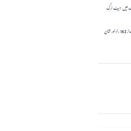
کرکٹ میں ہیٹ ٹرک
یاد رہے کہ بنگلہ دیش نے اپنی پہلی اننگز میں 233 رنز بنائے تھے جب کہ پاکستان کی طرف سے کپتان بابر اعظم کے شاندار 143 رنز اور شان