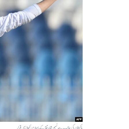
آرٹ
آزادیٔ صحافت
سائنس و ٹیکنالوجی
صحت
دلچسپ و عجیب
ویڈیوز
آڈیو
اسپیشل کوریج
اداریہ
پاکستان کی جانب سے نسیم شاہ میچ کے بہترین کھلاڑی قرار