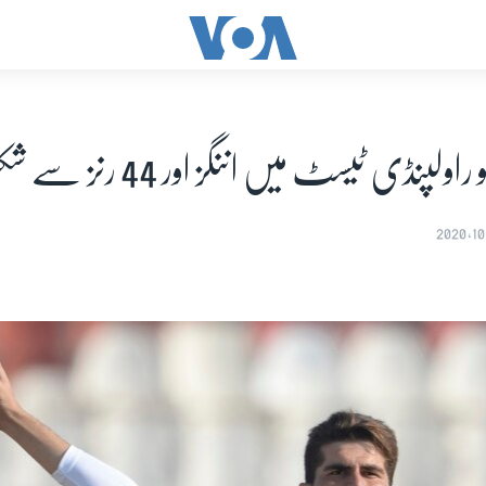
ولپنڈی ٹیسٹ میں اننگز اور 44 رنز سے شکست