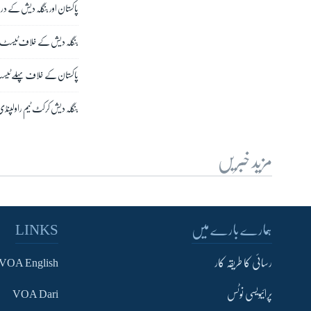
پاکستان اور بنگلہ دیش کے درم
بنگلہ دیش کے خلاف ٹیسٹ سیری
پاکستان کے خلاف پہلے ٹیسٹ
بنگلہ دیش کرکٹ ٹیم راولپنڈ
مزید خبریں
ہمارے بارے میں
LINKS
رسائی کا طریقہ کار
VOA English
پرائیویسی نوٹس
VOA Dari