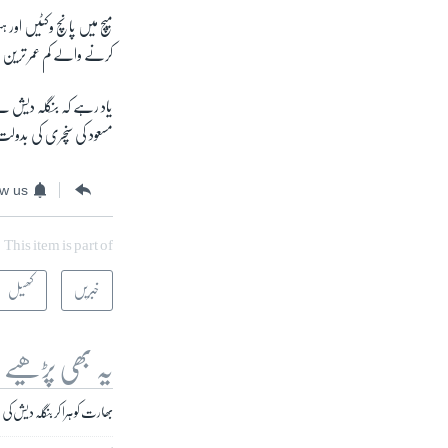
میچ میں پانچ وکٹیں اور 
کرنے والے کم عمر ترین 
مسعود کی سنچری کی بدولت میزبان ٹی
ow us
This item is part of
خبریں
کھیل
یہ بھی پڑھیے
بھارت کو ہرا کر بنگلہ دیش کی انڈر 19 ٹیم ورلڈ کپ ک