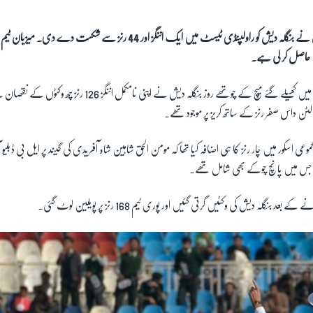
پاکستان نے بنگلہ دیش کو راولپنڈی ٹیسٹ میں ایک اننگز اور 44 رنز سے شکست
 حاصل کر لی ہے۔
راولپنڈی کرکٹ اسٹیڈیم میں کھیلے گئے میچ کے چوتھے روز بنگلہ دیش نے اپنی ن
ی اسکور میں چار رنز کا ہی اضافہ کیا تھا کہ مومن الحق شاہین شاہ آفریدی کی گیند پر ایل بی ڈبلیو
بنگلہ دیش کی وکٹیں گرتی گئیں اور پوری ٹیم 168 رنز پر پویلین لوٹ گئی۔