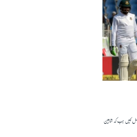
 حاصل کیں جب کہ شاہین