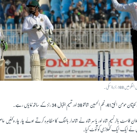
1 رنز بنا سکی۔
38 اور تمیم اقبال 34 رنز کے ساتھ نمایاں رہے۔
وان فاسٹ بالر نسیم شاہ اور یاسر شاہ نے شاندار بالنگ کا مظاہرہ کرتے ہوئے چار چار وکٹیں
اس نے ایک ایک کھلاڑی کو آؤٹ کیا۔