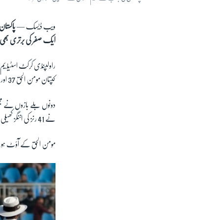
ویب ڈیسک —
ایک صفر کی برتری بھی
کپتان مومن الحق 37 اور لٹن داس صفر رنز کے ساتھ کریز پر موجود تھے۔
دونوں بلے بازوں نے مجموع
نے 41 رنز کی اننگز کھیلی جس میں پانچ چوکے بھی شامل تھے۔
مومن الحق کے آؤٹ ہونے کے بعد 