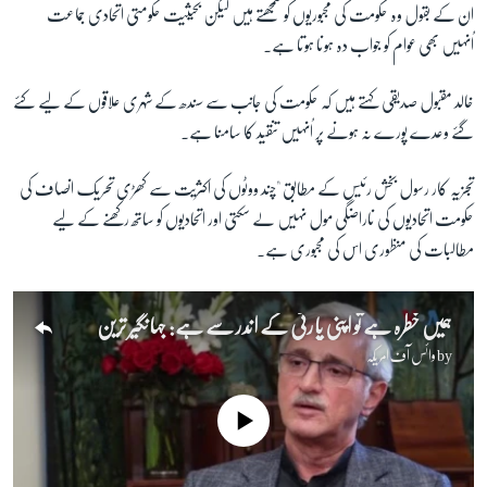
ان کے بقول وہ حکومت کی مجبوریوں کو سمجھتے ہیں لیکن بحیثیت حکومتی اتحادی جماعت
اُنہیں بھی عوام کو جواب دہ ہونا ہوتا ہے۔
خالد مقبول صدیقی کہتے ہیں کہ حکومت کی جانب سے سندھ کے شہری علاقوں کے لیے کئے
گئے وعدے پورے نہ ہونے پر اُنہیں تنقید کا سامنا ہے۔
تجزیہ کار رسول بخش رئیس کے مطابق "چند ووٹوں کی اکثریت سے کھڑی تحریک انصاف کی
حکومت اتحادیوں کی ناراضگی مول نہیں لے سکتی اور اتحادیوں کو ساتھ رکھنے کے لیے
مطالبات کی منظوری اس کی مجبوری ہے۔
ہمیں خطرہ ہے تو اپنی پارٹی کے اندر سے ہے: جہانگیر ترین
by
وائس آف امریکہ
No media source currently available