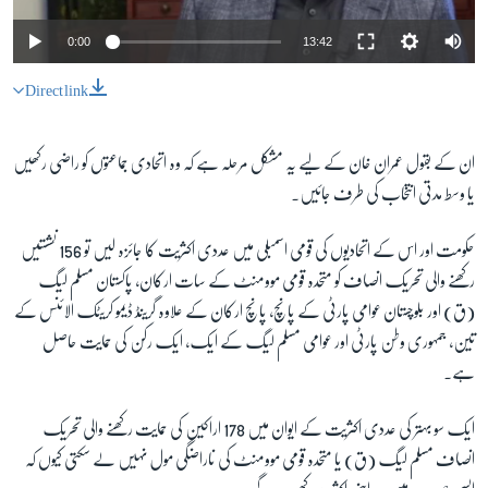
0:00
13:42
Direct link
ان کے بقول عمران خان کے لیے یہ مشکل مرحلہ ہے کہ وہ اتحادی جماعتوں کو راضی رکھیں
یا وسط مدتی انتخاب کی طرف جائیں۔
حکومت اور اس کے اتحادیوں کی قومی اسمبلی میں عددی اکثریت کا جائزہ لیں تو 156 نشستیں
رکھنے والی تحریک انصاف کو متحدہ قومی موومنٹ کے سات ارکان، پاکستان مسلم لیگ
(ق) اور بلوچستان عوامی پارٹی کے پانچ، پانچ ارکان کے علاوہ گرینڈ ڈیمو کریٹک الائنس کے
تین، جمہوری وطن پارٹی اور عوامی مسلم لیگ کے ایک، ایک رکن کی حمایت حاصل
ہے۔
ایک سو بہتر کی عددی اکثریت کے ایوان میں 178 اراکین کی حمایت رکھنے والی تحریک
انصاف مسلم لیگ (ق) یا متحدہ قومی موومنٹ کی ناراضگی مول نہیں لے سکتی کیوں کہ