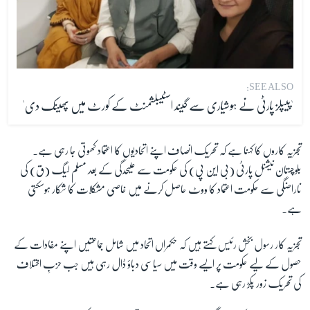
SEE ALSO:
'پیپلز پارٹی نے ہوشیاری سے گیند اسٹیبلشمنٹ کے کورٹ میں پھینک دی'
تجزیہ کاروں کا کہنا ہے کہ تحریک انصاف اپنے اتحادیوں کا اعتماد کھوتی جا رہی ہے۔
بلوچستان نیشنل پارٹی (بی این پی) کی حکومت سے علیحدگی کے بعد مسلم لیگ (ق) کی
ناراضگی سے حکومت اعتماد کا ووٹ حاصل کرنے میں خاصی مشکلات کا شکار ہوسکتی
ہے۔
تجزیہ کار رسول بخش رئیس کہتے ہیں کہ حکمراں اتحاد میں شامل جماعتیں اپنے مفادات کے
حصول کے لیے حکومت پر ایسے وقت میں سیاسی دباؤ ڈال رہی ہیں جب حزبِ اختلاف
کی تحریک زور پکڑ رہی ہے۔