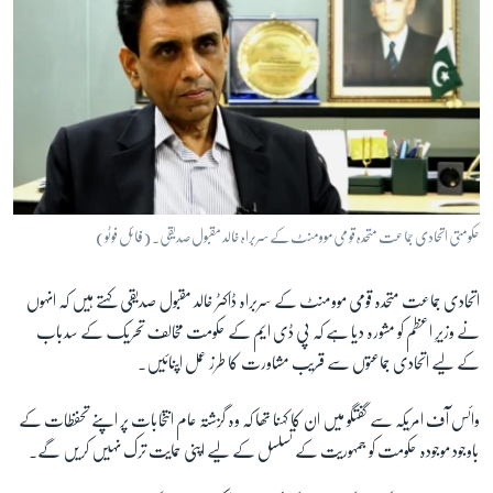
حکومتی اتحادی جماعت متحدہ قومی موومنٹ کے سربراہ خالد مقبول صدیقی۔ (فائل فوٹو)
اتحادی جماعت متحدہ قومی موومنٹ کے سربراہ ڈاکٹر خالد مقبول صدیقی کہتے ہیں کہ انہوں
نے وزیرِ اعظم کو مشورہ دیا ہے کہ پی ڈی ایم کے حکومت مخالف تحریک کے سدباب
کے لیے اتحادی جماعتوں سے قریب مشاورت کا طرز عمل اپنائیں۔
وائس آف امریکہ سے گفتگو میں ان کا کہنا تھا کہ وہ گزشتہ عام انتخابات پر اپنے تحفظات کے
باوجود موجودہ حکومت کو جمہوریت کے تسلسل کے لیے اپنی حمایت ترک نہیں کریں گے۔