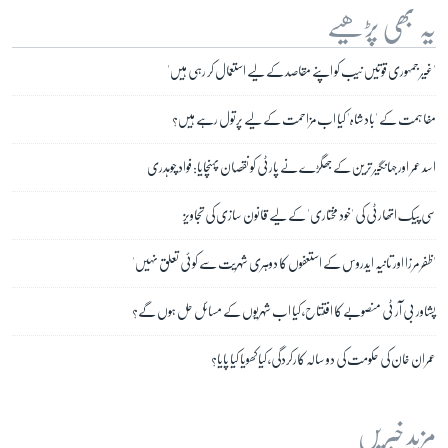
یہ بھی پڑھیے
'غیر جمہوری قوتیں نیب کو اپنے مقاصد کے لیے استعمال کر رہی ہیں'
مفاہمت کے 'بادشاہ' کیا اب مزاحمت کے لیے پرتول رہے ہیں؟
اسد عمر اور جہانگیر ترین کے جھگڑے نے پارٹی کو نقصان پہنچایا: فواد چوہدری
سی پیک اتھارٹی کی 'خود مختاری' کے لیے قانون سازی کی تجاویز
'ظفر مرزا اور تانیہ ایدروس کے استعفوں کا دوہری شہریت سے کوئی تعلق نہیں'
پشاور بی آر ٹی منصوبے کا افتتاح، کیا اب شہریوں کے مسائل حل ہوں گے؟
عمران خان کی حکومت کی دو سالہ کارکردگی، کیا کھویا کیا پایا؟
مزید خبریں