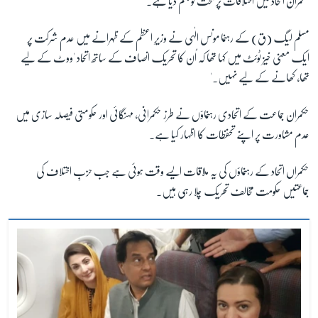
حکمران اتحاد میں اختلافات پر بحث کو جنم دیا ہے۔
مسلم لیگ (ق) کے رہنما مونس الٰہی نے وزیرِ اعظم کے ظہرانے میں عدم شرکت پر
زبان
ایک معنی خیز ٹوئٹ میں کہا تھا کہ اُن کا تحریک انصاف کے ساتھ اتحاد 'ووٹ کے لیے
تھا، کھانے کے لیے نہیں۔'
حکمران جماعت کے اتحادی رہنماؤں نے طرز حکمرانی، مہنگائی اور حکومتی فیصلہ سازی میں
عدم مشاورت پر اپنے تحفظات کا اظہار کیا ہے۔
حکمراں اتحاد کے رہنماؤں کی یہ ملاقات ایسے وقت ہوئی ہے جب حزبِ اختلاف کی
جماعتیں حکومت مخالف تحریک چلا رہی ہیں۔