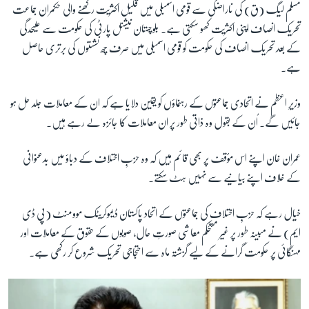
مسلم لیگ (ق) کی ناراضگی سے قومی اسمبلی میں قلیل اکثریت رکھنے والی حکمران جماعت
تحریک انصاف اپنی اکثریت کھو سکتی ہے۔ بلوچستان نیشنل پارٹی کی حکومت سے علیحدگی
کے بعد تحریک انصاف کی حکومت کو قومی اسمبلی میں صرف چھ نشستوں کی برتری حاصل
ہے۔
وزیرِ اعظم نے اتحادی جماعتوں کے رہنماؤں کو یقین دلایا ہے کہ ان کے معاملات جلد حل ہو
جائیں گے۔ اُن کے بقول وہ ذاتی طور پر ان معاملات کا جائزہ لے رہے ہیں۔
عمران خان اپنے اس مؤقف پر بھی قائم ہیں کہ وہ حزبِ اختلاف کے دباؤ میں بدعنوانی
کے خلاف اپنے بیانیے سے نہیں ہٹ سکتے۔
خیال رہے کہ حزبِ اختلاف کی جماعتوں کے اتحاد پاکستان ڈیموکریٹک موومنٹ (پی ڈی
ایم) نے مبینہ طور پر غیر مستحکم معاشی صورتِ حال، صوبوں کے حقوق کے معاملات اور
مہنگائی پر حکومت گرانے کے لیے گزشتہ ماہ سے احتجاجی تحریک شروع کر رکھی ہے۔