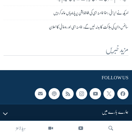
امریکہ نے ایرانی رہنما خامنہ ای کی فاؤنڈیشن پر پابندیاں عائد کر دیں
سائنس دان کی ہلاکت کا بدلہ لیں گے: خامنہ ای اور روحانی کا اعلان
مزید خبریں
FOLLOW US
ہمارے بارے میں
ہیڈ لائنز
LINKS