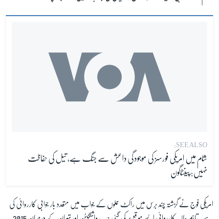
SEE ALSO:
شام میں امریکی فورسز کی موجودگی داعش سے جنگ ہے، تیل کی حفاظت
نہیں: پینٹاگون
امریکی فوج نے گزشتہ چند برس میں راکٹ حملوں کے جواب میں متعدد بار جوابی کارروائی کی
ہے۔ تاہم حالیہ کارروائی ایسے موقع پر کی گئی جب واشنگٹن اور تہران کے درمیان 2015