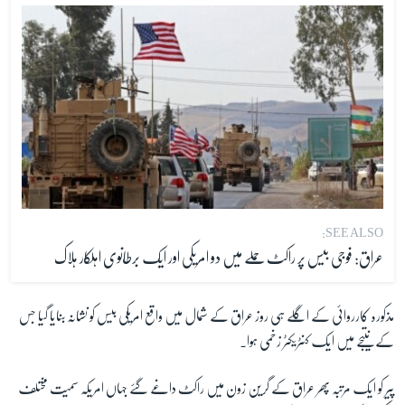
SEE ALSO:
عراق: فوجی بیس پر راکٹ حملے میں دو امریکی اور ایک برطانوی اہلکار ہلاک
مذکورہ کارروائی کے اگلے ہی روز عراق کے شمال میں واقع امریکی بیس کو نشانہ بنایا گیا جس
کے نتیجے میں ایک کنٹریکٹر زخمی ہوا۔
پیر کو ایک مرتبہ پھر عراق کے گرین زون میں راکٹ داغے گئے جہاں امریکہ سمیت مختلف