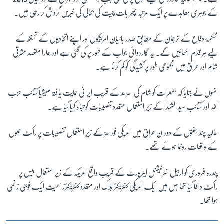
کے جوہری معاہدے پر ایک مرتبہ پھر بات چیت کی بحالی کی خبریں گردش کر رہی ہیں۔
محکمۂ دفاع کے ترجمان کے مطابق صدر بائیڈن امریکیوں اور اپنے اتحادیوں کے تحفظ کے
لیے ہر قدم اٹھائیں گے۔ یہ کارروائی جواب کے طور پر کی گئی ہے اور ہمارا مقصد مشرقی
شام اور عراق میں مجموعی طور پر کشیدگی کو کم کرنا ہے۔
انہوں نے بتایا کہ جمعرات کو شام کی سرحد کے قریب ایرانی حمایت یافتہ ملیشیا کتائب حزب
اللہ اور کتائب سید الشہدا کے زیرِ استعمال متعدد تنصیبات کو تباہ کیا گیا ہے۔
حالیہ چند ہفتوں کے دوران عراق میں امریکی فورسز کے زیرِ استعمال تنصیبات پر راکٹ حملوں
کے واقعات رونما ہوئے تھے۔
پندرہ فروری کو اربیل انٹرنیشنل ایئرپورٹ کے قریب واقع امریکہ کے زیرِ استعمال بیس پر
راکٹ داغا گیا تھا جس میں ایک امریکی کنٹریکٹر ہلاک اور متعدد کنٹریکٹرز سمیت ایک فوجی زخمی
ہوا تھا۔