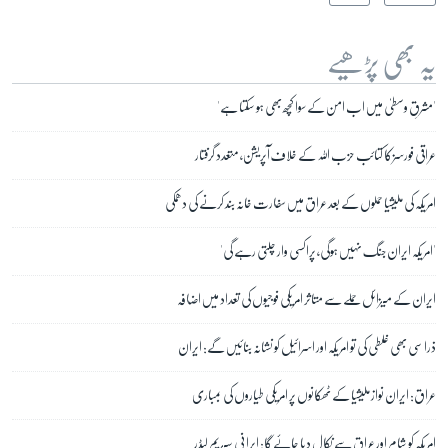
یہ بھی پڑھیے
'مشرقِ وسطیٰ میں اب امن کے سوا کچھ بھی ہو سکتا ہے'
عراقی فورسز کا کتائب حزب اللہ کے خلاف آپریشن، متعدد گرفتار
امریکہ کی ملیشیا حملوں کے بعد عراق میں سفارت خانہ بند کرنے کی دھمکی
'امریکہ ایران جنگ نہیں ہوگی، پراکسی وار چلتی رہے گی'
ایران کے میزائل حملے سے متاثر امریکی فوجیوں کی تعداد میں اضافہ
ذرا سی بھی غلطی کی تو امریکہ اور اسرائیل کو نشانہ بنائیں گے: ایران
عراق: ایران نواز ملیشیا کے ٹھکانوں پر امریکی طیاروں کی بمباری
امریکہ کو شام اور عراق سے نکال دیا جائے گا: ایرانی سپریم لیڈر