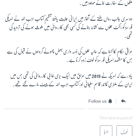
ملکوں کے سفارت خانے موجود ہیں۔
دوسری جانب رواں ہفتے کے آغاز میں ایرانی حمایت یافتہ تنظیم کتائب حزب اللہ نے امریکی
فورسز کو راکٹ حملوں سے نشانہ بنانے کی کسی بھی کارروائی میں ملوث ہونے کی تردید کی
تھی۔
عراقی حکام کا کہنا ہے کہ حالیہ حملوں کی ذمہ داری بعض چھوٹے گروہوں نے قبول کی ہے
جس کا مقصد امریکی فورسز کو خوف زدہ کرنا ہے۔
یاد رہے کہ امریکہ نے 2019 میں عراق میں ایک بڑی جوابی کارروائی کی تھی جس میں
ایران کے ملٹری کمانڈر قاسم سلیمانی اور کتائب حزب اللہ کے چیف مارے گئے تھے۔
Follow us
This item is part of
خبریں
دنیا