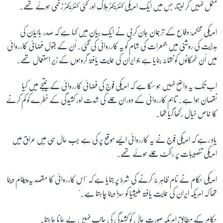
مکمل نہیں کر لیتا، جس میں ایک امریکی کنٹریکٹر ہلاک اور کئی کنٹریکٹر زخمی ہوئے تھے۔
زبان
امریکی محکمۂ دفاع کے ترجمان جان کربی نے ایک بیان میں کہا ہے کہ صدر بائیڈن کی
ہدایت کی روشنی میں جمعرات کی شام کو یہ کارروائی کی گئی۔ اُن کے بقول فضائی کارروائی
میں اُن ٹھکانوں کو نشانہ بنایا ہے جو ایران کی حمایت یافتہ گروہوں کے زیرِ استعمال تھے۔
اب تک یہ واضح نہیں ہو سکا ہے کہ امریکی فوج کی فضائی کارروائی کے نتیجے میں کیا
نقصان ہوا ہے۔ تاہم کارروائی کے دوران حملے کی شدت اور کشیدگی کے خطرے کو کم کرنے
کا خاص خیال رکھا گیا تھا۔
یاد رہے کہ امریکی فوج نے یہ کارروائی ایسے موقع پر کی ہے جب حال ہی میں عراق میں
امریکی تنصیبات پر راکٹ حملے ہوئے تھے۔
امریکی حکام نے نام ظاہر نہ کرنے کی شرط پر بتایا ہے کہ "اس کارروائی کا مقصد یہ پیغام دینا
تھا کہ امریکہ ایران کی حمایت یافتہ ملیشیا کو سزا دینا چاہتا ہے۔"
حکام کے مطابق امریکہ صورتِ حال کو کشیدگی کی جانب نہیں لے جانا چاہتا۔