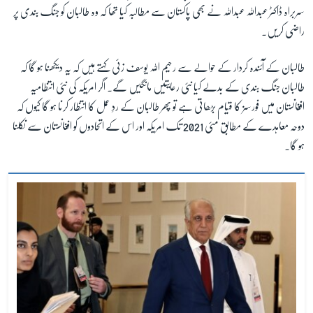
سربراہ ڈاکٹر عبداللہ عبداللہ نے بھی پاکستان سے مطالبہ کیا تھا کہ وہ طالبان کو جنگ بندی پر
راضی کریں۔
طالبان کے آئندہ کردار کے حوالے سے رحیم اللہ یوسف زئی کہتے ہیں کہ یہ دیکھنا ہو گا کہ
طالبان جنگ بندی کے بدلے کیا نئی رعایتیں مانگیں گے۔ اگر امریکہ کی نئی انتظامیہ
افغانستان میں فورسز کا قیام بڑھاتی ہے تو پھر طالبان کے ردِ عمل کا انتظار کرنا ہو گا کیوں کہ
دوحہ معاہدے کے مطابق مئی 2021 تک امریکہ اور اس کے اتحادوں کو افغانستان سے نکلنا
ہو گا۔