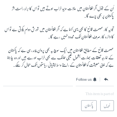
اُن کے بقول اگر افغانستان میں حالات مزید خراب ہوتے ہیں تو اس کا براہِ راست اثر
پاکستان پر بھی پڑے گا۔
تجزیہ کار عصمت قانع کا بھی یہی کہنا ہے کہ اگر افغانستان میں شورش دوام پکڑتی ہے تو اس
کا دائرہ کار صرف افغانستان تک محدود نہیں رہے گا۔
عصمت قانع کے مطابق افغاستان میں ایک سوچ یہ بھی پروان چڑھ رہی ہے کہ پاکستان
کے خارجہ تعلقات بھارت بشمول خلیجی ممالک سے بھی خراب ہو رہے ہیں اور وہ چاہتا
ہے کہ اپنی معیشت کو افغانستان کے راستے وسط ایشیائی ریاستوں تک بحال کر سکے۔
Follow us
This item is part of
خبریں
پاکستان