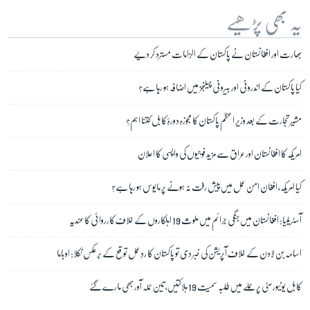
یہ بھی پڑھیے
بھارت اور افغانستان نے پاکستان کے الزامات مسترد کر دیے
کیا پاکستان کے اندرونی اور بیرونی چیلنجز میں اضافہ ہو رہا ہے؟
مشیر تجارت کے بعد وزیرِ اعظم پاکستان کا مجوزہ دورۂ کابل کتنا اہم؟
امریکہ کا افغانستان اور عراق سے مزید فوجیوں کی واپسی کا اعلان
کیا امریکہ، افغان امن عمل میں پیش رفت نہ ہونے پر مایوس ہو رہا ہے؟
آسٹریلیا: افغانستان میں جنگی جرائم میں ملوث 19 اہلکاروں کے خلاف کارروائی کا عندیہ
اسامہ بن لادن کے خلاف آپریشن کی خبر دی تو پاکستان کا ردِعمل توقع کے برعکس نکلا: اوباما
کابل یونیورسٹی پر حملے میں طلبہ سمیت 19 ہلاکتیں، تین حملہ آور بھی مارے گئے