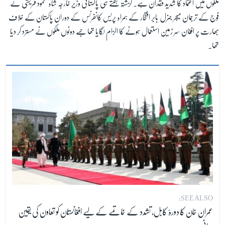
ملکوں میں اعتماد کا شدید فقدان ہے۔ گزشتہ ہفتے ہی پاکستانی وزیرِ خارجہ شاہ محمود قریشی نے
فوج کے ترجمان میجر جنرل بابر افتخار کے ہمراہ پریس کانفرنس کے دوران پاکستان کے خلاف
بھارت پر افغان سر زمین استعمال ہونے کا الزام لگایا تھا جسے دونوں ملکوں نے مسترد کر دیا
تھا۔
SEE ALSO:
عمران خان کا دورۂ کابل، تشدد کے خاتمے کے لیے افغانستان کو تعاون کی یقین