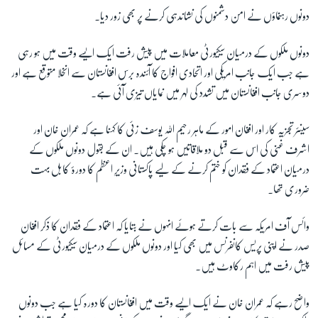
دونوں رہنماؤں نے امن دشمنوں کی نشاندہی کرنے پر بھی زور دیا۔
زبان
دونوں ملکوں کے درمیان سیکیورٹی معاملات میں پیش رفت ایک ایسے وقت میں ہو رہی
ہے جب ایک جانب امریکی اور اتحادی افواج کا آئندہ برس افغانستان سے انخلا متوقع ہے اور
دوسری جانب افغانستان میں تشدد کی لہر میں نمایاں تیزی آئی ہے۔
سینئر تجزیہ کار اور افغان امور کے ماہر رحیم اللہ یوسف زئی کا کہنا ہے کہ عمران خان اور
اشرف غنی کی اس سے قبل دو ملاقاتیں ہو چکی ہیں۔ ان کے بقول دونوں ملکوں کے
درمیان اعتماد کے فقدان کو ختم کرنے کے لیے پاکستانی وزیرِ اعظم کا دورۂ کابل بہت
ضروری تھا۔
وائس آف امریکہ سے بات کرتے ہوئے انہوں نے بتایا کہ اعتماد کے فقدان کا ذکر افغان
صدر نے اپنی پریس کانفرنس میں بھی کیا اور دونوں ملکوں کے درمیان سیکیورٹی کے مسائل
پیش رفت میں اہم رکاوٹ ہیں۔
واضح رہے کہ عمران خان نے ایک ایسے وقت میں افغانستان کا دورہ کیا ہے جب دونوں