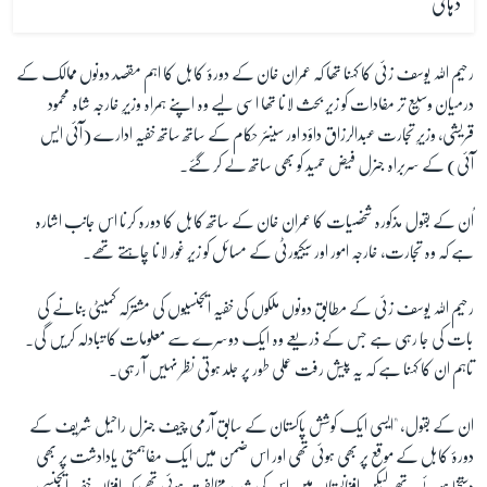
دہانی
رحیم اللہ یوسف زئی کا کہنا تھا کہ عمران خان کے دورۂ کابل کا اہم مقصد دونوں ممالک کے
درمیان وسیع تر مفادات کو زیر بحث لانا تھا اسی لیے وہ اپنے ہمراہ وزیرِ خارجہ شاہ محمود
قریشی، وزیرِ تجارت عبدالرزاق داؤد اور سینئر حکام کے ساتھ ساتھ خفیہ ادارے (آئی ایس
آئی) کے سربراہ جنرل فیض حمید کو بھی ساتھ لے کر گئے۔
اُن کے بقول مذکورہ شخصیات کا عمران خان کے ساتھ کابل کا دورہ کرنا اس جانب اشارہ
ہے کہ وہ تجارت، خارجہ امور اور سیکیورٹی کے مسائل کو زیر غور لانا چاہتے تھے۔
رحیم اللہ یوسف زئی کے مطابق دونوں ملکوں کی خفیہ ایجنسیوں کی مشترکہ کمیٹی بنانے کی
بات کی جا رہی ہے جس کے ذریعے وہ ایک دوسرے سے معلومات کا تبادلہ کریں گی۔
تاہم ان کا کہنا ہے کہ یہ پیش رفت عملی طور پر جلد ہوتی نظر نہیں آ رہی۔
ان کے بقول، "ایسی ایک کوشش پاکستان کے سابق آرمی چیف جنرل راحیل شریف کے
دورۂ کابل کے موقع پر بھی ہوئی تھی اور اس ضمن میں ایک مفاہمتی یادادشت پر بھی
دستخط ہوئے تھے لیکن افغانستان میں اس کی شدید مخالفت ہوئی تھی کہ افغان خفیہ ایجنسی