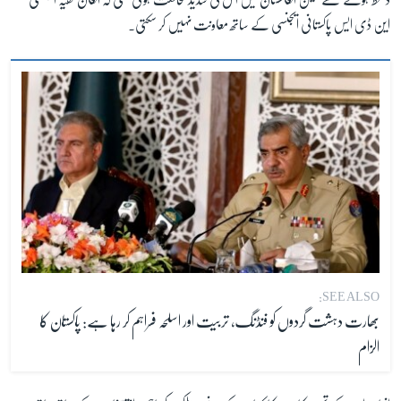
این ڈی ایس پاکستانی ایجنسی کے ساتھ معاونت نہیں کر سکتی۔
SEE ALSO:
بھارت دہشت گردوں کو فنڈنگ، تربیت اور اسلحہ فراہم کر رہا ہے: پاکستان کا
الزام