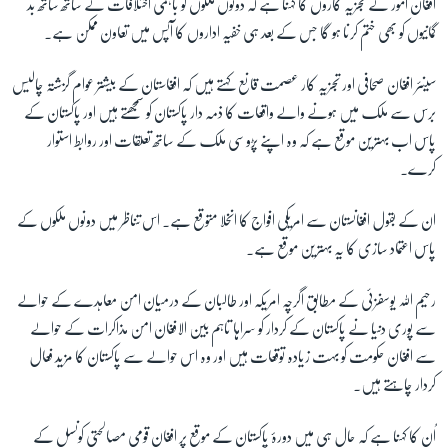
افغان امور کے تجزیہ کاروں کا کہنا ہے کہ دونوں ملکوں کو باہمی اختلافات کے ساتھ ساتھ بد
گمانیوں کو بھی ختم کرنا ہو گا جس کے بعد ہی خفیہ اداروں کا آپس میں تعاون ممکن ہے۔
سینئر افغان صحافی اور تجزیہ کار عصمت قانع کہتے ہیں کہ افغاستان کے بیشتر عوام گزشتہ چالیس
برس سے ملک میں ہونے والے واقعات کا ذمہ دار پاکستان کو سمجھتے ہیں اور پاکستان کے
پاس اب بہترین موقع ہے کہ وہ اپنے پڑوسی ملک کے ساتھ تعلقات اور روابط استوار
کرے۔
ان کے بقول افغانستان سے امریکی افواج کا انخلا متوقع ہے۔ اس تناظر میں دونوں ملکوں کے
پاس اعتماد سازی کا یہ بہترین موقع ہے۔
رحیم اللہ یوسفزئی کے مطابق اگرچہ امریکہ اور طالبان کے درمیان امن معاہدے کے حوالے
سے پوری دنیا نے پاکستان کے کردار کو سراہا تاہم بین الافغان امن مذاکرات کے حوالے
سے افغان حکومت کو بہت زیادہ توقعات ہیں اور وہ اس حوالے سے پاکستان کا مزید فعال
کردار چاہتے ہیں۔
اُن کا کہنا ہے کہ حال ہی میں دورۂ پاکستان کے موقع پر افغان قومی مصالحتی کونسل کے