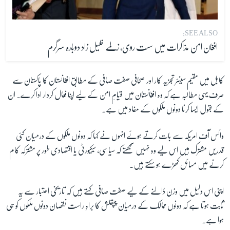
SEE ALSO:
افغان امن مذاکرات میں سست روی، زلمے خلیل زاد دوبارہ سرگرم
کابل میں مقیم سینئر تجزیہ کار اور صحافی صفت صافی کے مطابق افغانستان کا پاکستان سے
صرف یہی مطالبہ ہے کہ وہ افغانستان میں قیامِ امن کے لیے اپنا فعال کردار ادا کرے۔ ان
کے بقول ایسا کرنا دونوں ملکوں کے مفاد میں ہے۔
وائس آف امریکہ سے بات کرتے ہوئے انہوں نے کہا کہ دونوں ملکوں کے درمیان کئی
قدریں مشترک ہیں اس لیے وہ نہیں سمجھتے کہ سیاسی، سیکیورٹی یا اقتصادی طور پر مشترکہ کام
کرنے میں مسائل کھڑے ہو سکتے ہیں۔
اپنی اس دلیل میں وزن ڈالنے کے لیے صفت صافی کہتے ہیں کہ تاریخی اعتبار سے یہ
ثابت ہوتا ہے کہ دونوں ممالک کے درمیان چپقلش کا براہِ راست نقصان دونوں ملکوں کو ہی
ہوا ہے۔