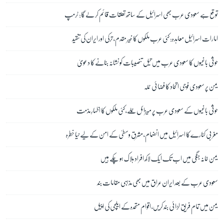
توقع ہے سعودی عرب بھی اسرائیل کے ساتھ تعلقات قائم کر لے گا: ٹرمپ
امارات اسرائیل معاہدہ: کئی عرب ملکوں کا خیر مقدم، ترکی اور ایران کی تنقید
حوثی باغیوں کا سعودی عرب میں تیل تنصیبات کو نشانہ بنانے کا دعویٰ
یمن پر سعودی فوجی اتحاد کا فضائی حملہ
حوثی باغیوں کے سعودی عرب پر میزائل حملے، کئی ملکوں کا اظہارِ مذمت
مغربی کنارے کا اسرائیل میں انضمام، مشرقِ وسطیٰ کے امن کے لیے نیا خطرہ
یمن خانہ جنگی میں اب تک ایک لاکھ افراد ہلاک ہو چکے ہیں
سعودی عرب کے بعد ایران عراق میں بھی مذہبی مقامات بند
یمن میں تمام فریق لڑائی بند کریں، اقوام متحدہ کے ایلچی کی اپیل