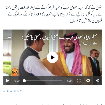
انہوں نے کہا کہ امریکہ سعودی عرب کو ہتھیار فراہم کرنے کے تیز تر اقدامات پر یقین رکھتا
ہے۔ یہ کوشش اس لیے ہے تا کہ ریاض اپنے شہریوں کا بہتر دفاع کر سکے اور امریکہ کے
شہریوں کی ملازمتیں قائم رہیں۔
مسلم دنیا کو سعودی عرب سے کتنی امیدیں رکھنی چاہئیں؟
by
وائس آف امریکہ
No media source currently available
0:00
4:09
Direct link