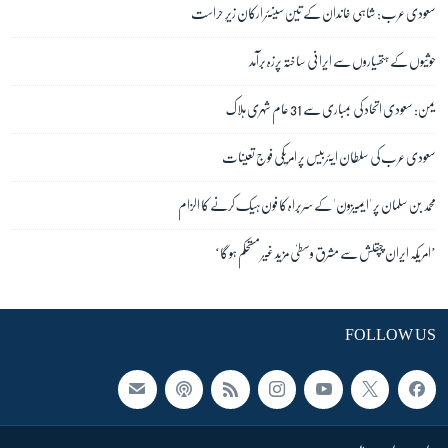
سعودی عرب: شاہی خاندان کے تین سینئر ارکان زیرِ حراست
حوثیوں کے ہتھیاروں سے ایرانی ساختہ پرزہ برآمد
یمن: سعودی اتحاد کی بمباری سے 31 عام شہری ہلاک
سعودی عرب کی سلطان ایئر بیس پر امریکی فوج تعینات
محمد بن سلمان پر 'ایمیزون' کے سربراہ کا فون ہیک کرنے کا الزام
’امریکہ ایران چپقلش سے مشرق وسطیٰ مزید غیر مستحکم ہو گا‘
FOLLOW US