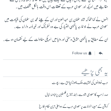
مقابلے میں امریکہ اور سعودی عرب کے تعلقات اس وقت بالکل مختلف ہیں۔
انہوں نے کہا تھا کہ شاہ سلمان بن عبد العزیز اور ان کے بیٹے محمد بن سلمان کی قیادت میں
سعودی عرب نے جو خارجہ پالیسی اختیار کی ہے وہ خطرناک اور غیر ذمہ دارانہ ہے۔
ان کے مطابق یہ پالیسی مشرق وسطیٰ اور دنیا میں امریکی مفادات کے لیے نقصان دہ ہے۔
Follow us
یہ بھی پڑھیے
عرب نوجوانوں کی اکثریت ملک چھوڑنا چاہتی ہے: رپورٹ
صدر ٹرمپ کا سعودی شاہ سے رابطہ، تنازع فلسطین پر تبادلۂ خیال
کرپشن کے مبینہ الزامات پر سعودی عرب کے دو اعلیٰ ترین حکام فارغ