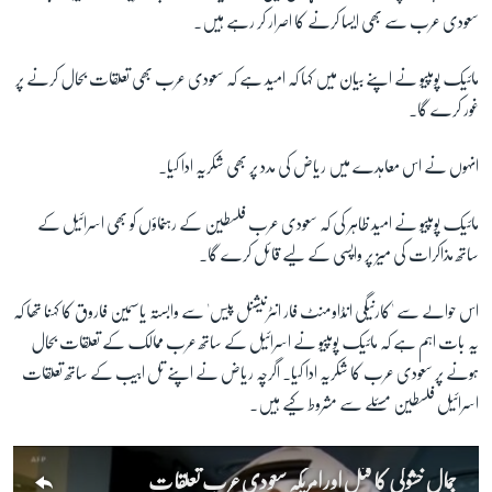
سعودی عرب سے بھی ایسا کرنے کا اصرار کر رہے ہیں۔
مائیک پومپیو نے اپنے بیان میں کہا کہ امید ہے کہ سعودی عرب بھی تعلقات بحال کرنے پر
غور کرے گا۔
انہوں نے اس معاہدے میں ریاض کی مدد پر بھی شکریہ ادا کیا۔
مائیک پومپیو نے امید ظاہر کی کہ سعودی عرب فلسطین کے رہنماؤں کو بھی اسرائیل کے
ساتھ مذاکرات کی میز پر واپسی کے لیے قائل کرے گا۔
اس حوالے سے 'کارنیگی انڈاومنٹ فار انٹرنیشنل پیس' سے وابستہ یاسمین فاروق کا کہنا تھا کہ
یہ بات اہم ہے کہ مائیک پومپیو نے اسرائیل کے ساتھ عرب ممالک کے تعلقات بحال
ہونے پر سعودی عرب کا شکریہ ادا کیا۔ اگرچہ ریاض نے اپنے تل ابیب کے ساتھ تعلقات
اسرائیل فلسطین مسئلے سے مشروط کیے ہیں۔
جمال خشوگی کا قتل اور امریکہ سعودی عرب تعلقات