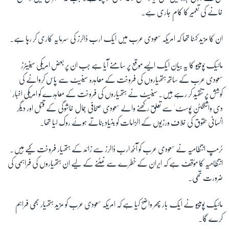
خانے کی تعمیر کا کام جاری ہے۔
زبان
ان کا مزید کہنا تھا کہ امریکہ سعودی عرب میں ایک ارب ڈالرز کی سرمایہ کاری کر رہا ہے۔
مائیک پومپیو کا یہ بیان ایک ایسے موقع پر سامنے آیا ہے جب ان پر بعض امریکی سینیٹرز
سعودی عرب کے ساتھ ہتھیاروں کی فروخت کے معاہدہ سینیٹ سے پاس کروانے کی
کوشش پر تنقید کر رہے ہیں۔ سینیٹ نے ہتھیاروں کی فروخت کے معاہدے کو امریکی اخبار '
دی واشنگٹن پوسٹ' سے تعلق رکھنے والے سعودی صحافی جمال خاشوگی کے قتل اور دیگر
انسانی حقوق کی خلاف ورزیوں کے الزامات کو بنیاد بناتے ہوئے روک لیا تھا۔
ٹرمپ انتظامیہ نے سعودی عرب کو
آٹھ
ارب ڈالرز سے زائد کے ہتھیار فروخت کیے ہیں۔
انتظامیہ کا مؤقف ہے کہ ایران کے خطرے سے نمٹنے کے لیے ان ہتھیاروں کی فراہمی کی
ضرورت تھی۔
مائیک پومپیو نے ایک بار پھر واضح کیا ہے کہ امریکہ سعودی عرب کو مزید ہتھیار بھی فراہم
کرے گا۔