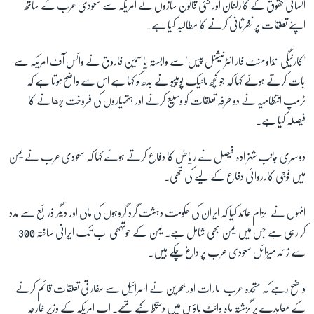
انسانی حقوق کے کارکنان اور کئی قانون سازوں نے امریکہ سے سعودی عرب کے ساتھ
اپنے تعلقات پر نظرثانی کرنے کا مطالبہ کیا ہے۔
'کارنیگی انڈاومنٹ فار انٹرنیشنل پیس' سے وابستہ یاسمین فاروق نے وائس آف امریکہ سے
بات کرتے ہوئے کہا کہ جو کچھ مائیک پومپیو نے بدھ کو کہا ہے اس سے واضح ہوتا ہے کہ
ٹرمپ انتظامیہ نے دو طرفہ تعلقات کو وسیع کرنے اور ہتھیاروں کی فروخت بڑھانے کا
فیصلہ کیا ہے۔
دوسری جانب شہزادہ فیصل نے ریاض کا دفاع کرتے ہوئے کہا کہ سعودی عرب نے یمن
میں فوجی کارروائی دفاع کے لیے کی تھی۔
انہوں نے الزام عائد کیا کہ ایران کی حکومت دہشت گرد گروہوں کی مالی اور دیگر ذرائع سے مدد
کر رہی ہے جس میں یمن بھی شامل ہے۔ یمن کے حوتہھی اب تک ایرانی ساختہ
300
سے زائد میزائل سعودی عرب پر داغ چکے ہیں۔
واضح رہے کہ متحدہ عرب امارات اور بحرین نے اسرائیل سے سفارتی تعلقات قائم کرنے
کے معاہدے پر گزشتہ ماہ وائٹ ہاؤس میں دستخط کیے تھے۔ اب امریکہ کے وزیرِ خارجہ