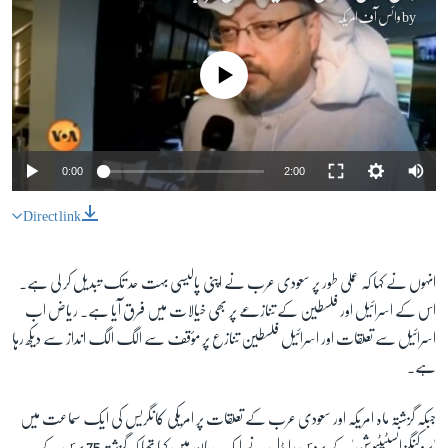
by
وائس آف امریکہ
No media source currently available
0:00
2:00
Direct link
انہوں نے کہا کہ عملی طور پر سعودی عرب نے اپنی پالیسی بہت حد تک تبدیل کر لی ہے۔
اس کے اسرائیل اور فلسطین کے تنازعے پر بھی خیالات میں فرق آیا ہے۔ ریاض اب
اسرائیل سے تعلقات اور اسرائیل فلسطین تنازع پر مؤقف سے الگ الگ انداز سے دیکھ رہا
ہے۔
جبکہ گزشتہ ماہ امریکہ اور سعودی عرب کے تعلقات پر امریکی کانگریس کی ایک سماعت میں
'بروکنگز انسٹیٹیوشن' کے بروس رایڈل نے ایک بیان میں کہا تھا کہ گزشتہ 75 برس کے